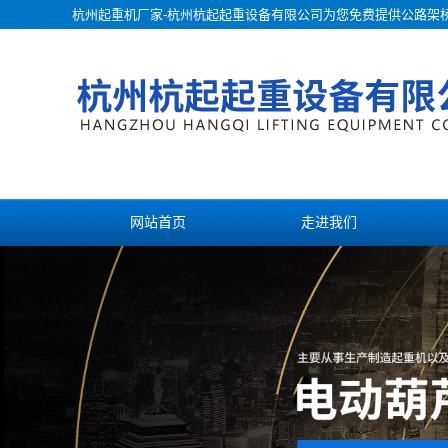
杭州起重机厂家-杭州杭起起重设备有限公司为您免费提供
公路架
网站首页
走进我们