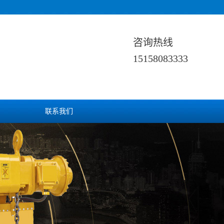
咨询热线
15158083333
联系我们