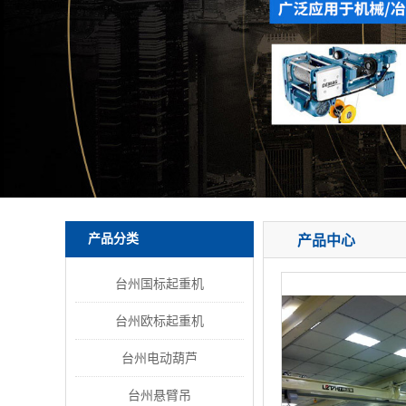
产品分类
产品中心
台州国标起重机
台州欧标起重机
台州电动葫芦
台州悬臂吊