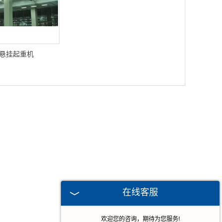
悬挂起重机
在线客服
欢迎您的咨询，期待为您服务!