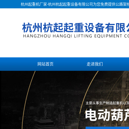
杭州起重机厂家-杭州杭起起重设备有限公司为您免费提供
公路架
网站首页
走进我们