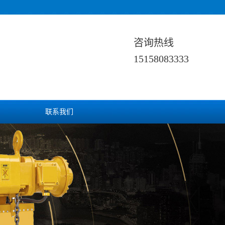
咨询热线
15158083333
联系我们